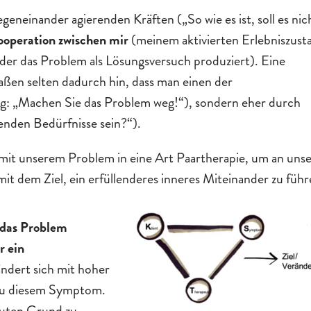
eneinander agierenden Kräften („So wie es ist, soll es nic
ooperation zwischen mir
(meinem aktivierten Erlebniszust
der das Problem als Lösungsversuch produziert). Eine
n selten dadurch hin, dass man einen der
ag: „Machen Sie das Problem weg!“), sondern eher durch
enden Bedürfnisse sein?“).
mit unserem Problem in eine Art Paartherapie, um an uns
it dem Ziel, ein erfüllenderes inneres Miteinander zu führ
das Problem
r ein
ändert sich mit hoher
 zu diesem Symptom.
 guten Grund zu