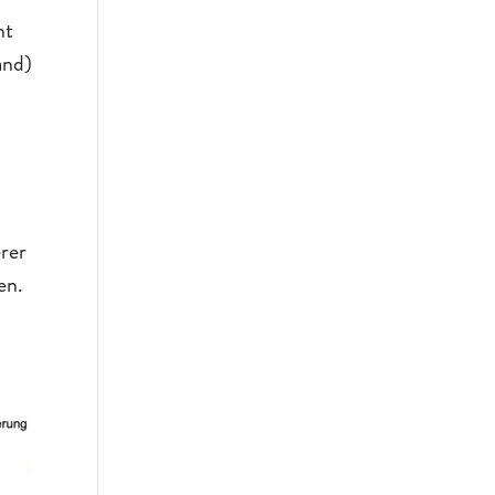
ht
and)
erer
en.