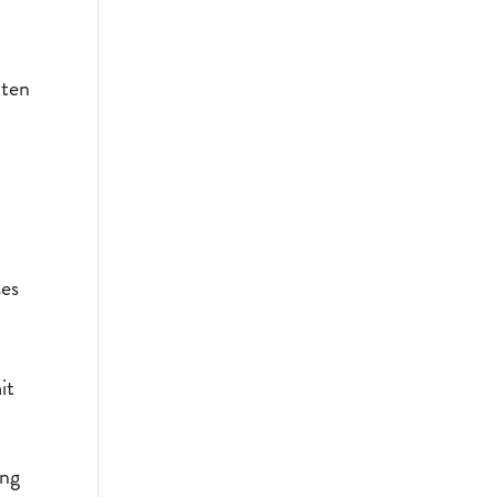
iten
ses
it
ung