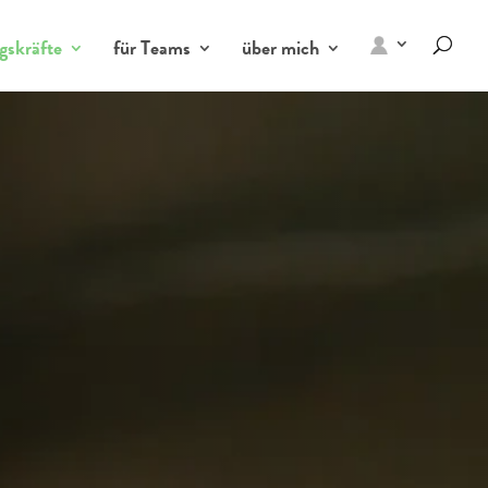
gskräfte
für Teams
über mich