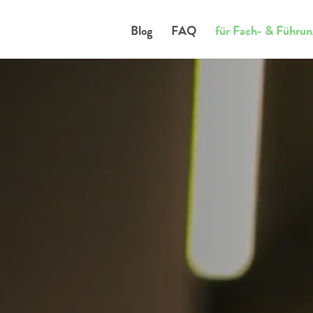
Blog
FAQ
für Fach- & Führun