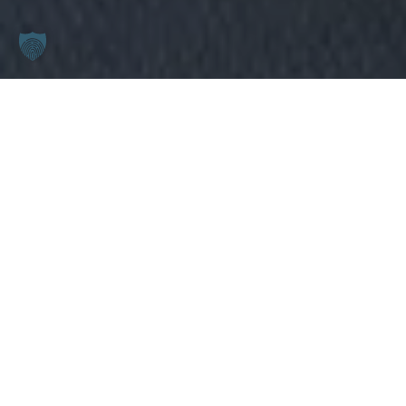
Kennenlern-Termin
jetzt direkt kostenfrei buchen
Ein Kennenlern-Termin ist eine gute Gelegenheit,
zu prüfen, ob die sogenannte „Chemie“ stimmt.
Denn du solltest insbesondere bei einem Coaching