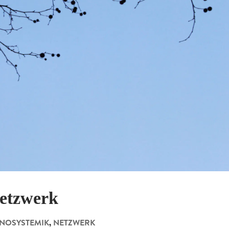
etzwerk
NOSYSTEMIK
,
NETZWERK