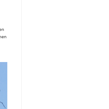
.
en
hen