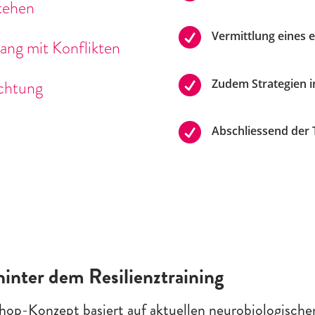
tehen

Vermittlung eines 
ng mit Konflikten

chtung
Zudem Strategien 

Abschliessend der T
nter dem Resilienztraining
hop-Konzept basiert auf aktuellen neurobiologische