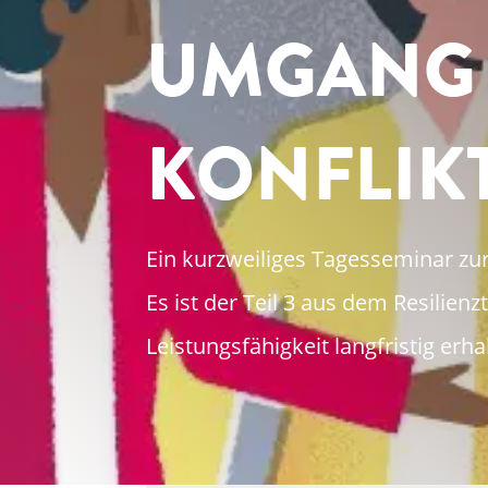
UMGANG 
KONFLIK
Ein kurzweiliges Tagesseminar zu
Es ist der Teil 3 aus dem Resilien
Leistungsfähigkeit langfristig erhal