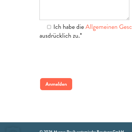
Ich habe die
Allgemeinen Gesc
ausdrücklich zu.
*
B
i
t
t
e
l
a
s
s
e
© 2026 Marcus Rosik systemische Beratung GmbH