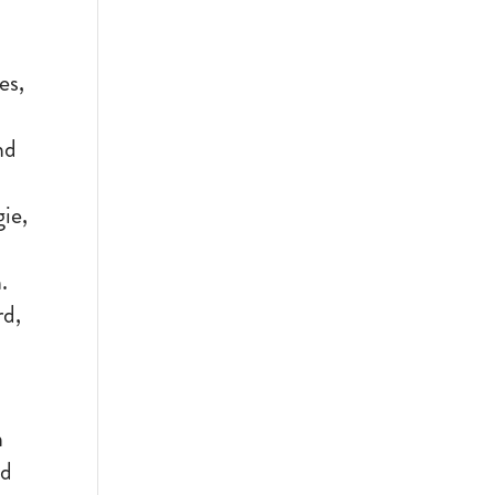
es,
nd
ie,
.
rd,
n
nd