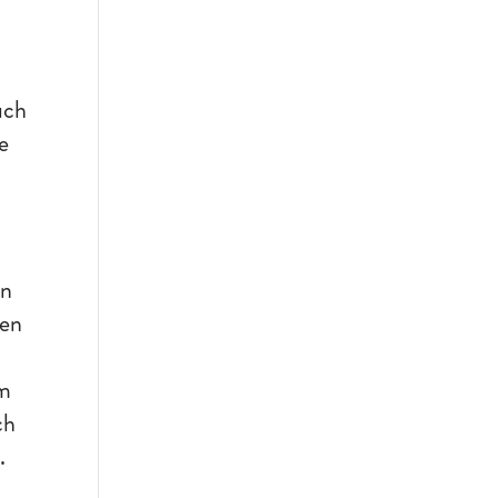
uch
e
on
gen
em
ch
.