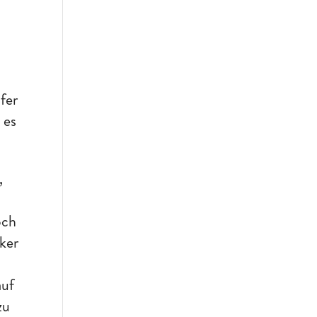
fer
 es
,
och
rker
auf
zu