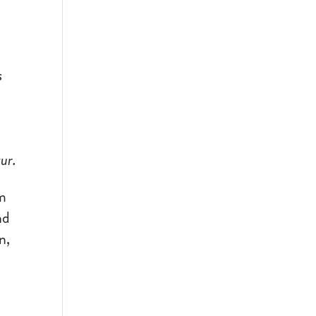
s
ur.
um
nd
n,
n