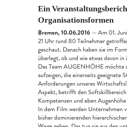
Ein Veranstaltungsberic
Organisationsformen
Bremen, 10.06.2016
— Am 01. Juni 
21 Uhr rund 80 Teilnehmer getr
geschaut. Danach haben sie im Form
überlegt, ob und wie etwas davon in i
Das Team AUGENHÖHE möchte auch 
aufzeigen, die einerseits geeignete 
Anforderungen unseres Wirtschaftsl
Aspekt, betrifft den Softskillberei
Kompetenzen und eben Augenhöhe 
In dem Film werden Unternehmen vorg
bisher dominierenden hierarchisch
Wege gehen. Das tun sie aus den unte