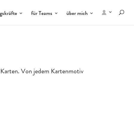
gskräfte
für Teams
über mich
e Karten. Von jedem Kartenmotiv