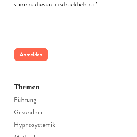
stimme diesen ausdrücklich zu.
*
B
i
t
t
e
l
a
s
s
Themen
e
Führung
d
Gesundheit
i
e
Hypnosystemik
s