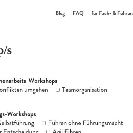
Blog
FAQ
für Fach- & Führun
p/s
mmenarbeits-Workshops
onflikten umgehen
Teamorganisation
ungs-Workshops
Selbstführung
Führen ohne Führungsmacht
r Entscheidung
Agil führen