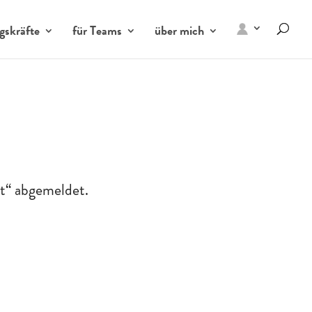
gskräfte
für Teams
über mich
rt“ abgemeldet.